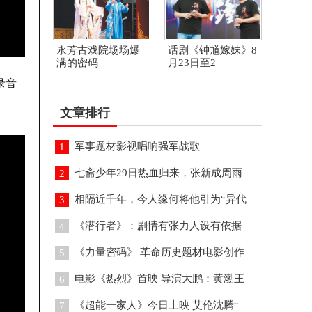
永芳古戏院场场爆
话剧《钟馗嫁妹》8
满的密码
月23日至2
录音
文章排行
军事题材影视唱响强军战歌
1
七斋少年29日热血归来，张新成周雨
2
相隔近千年，今人缘何将他引为“异代
3
《潜行者》：剧情有张力人设有依据
4
《力量密码》 革命历史题材电影创作
5
电影《热烈》首映 导演大鹏：黄渤王
6
《超能一家人》今日上映 艾伦沈腾“
7