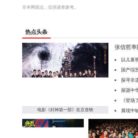
非本网观点，仅供读者参考。
热点头条
张信哲率
以儿童
国产综
探寻非
探源中华
《登场
电影《封神第一部》在京首映
展现中