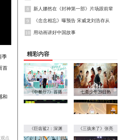
新人娜然在《封神第一部》片场跟前辈
8
《念念相忘》曝预告 宋威龙刘浩存从
9
用动画讲好中国故事
10
精彩内容
两季
而首
《中餐厅7》首播
七斋少年29日热
感和
《巨齿鲨2：深渊
《三孩来了》张亮
章观点