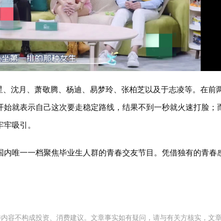
、沈月、萧敬腾、杨迪、易梦玲、张柏芝以及于志凌等。在前
开始就表示自己这次要走稳定路线，结果不到一秒就火速打脸；
牢牢吸引。
是国内唯一一档聚焦毕业生人群的青春交友节目。凭借独有的青春
涉内容不构成投资、消费建议。文章事实如有疑问，请与有关方核实，文