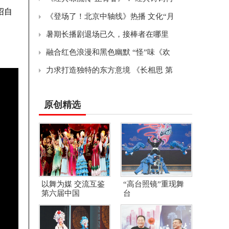
绍自
《登场了！北京中轴线》热播 文化“月
暑期长播剧退场已久，接棒者在哪里
融合红色浪漫和黑色幽默 “怪”味《欢
力求打造独特的东方意境 《长相思 第
原创精选
以舞为媒 交流互鉴
“高台照镜”重现舞
第六届中国
台