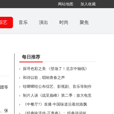
网站地图
加入收藏
综艺
音乐
演出
时尚
聚焦
每日推荐
探寻色彩之美 《登场了！北京中轴线》
和诗以歌，唱响青春之声
哇唧唧哇公布综艺、影视剧、音乐等制作
社团等
制片人谈《战至巅峰》第二季：放大电竞
《中餐厅7》首播 中国味道沿着丝路飘
、张
《经典咏流传·正青春》： 经典诗词何