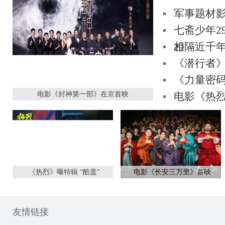
军事题材
七斋少年2
相隔近千年
2》
《潜行者
《力量密码
电影《封神第一部》在京首映
电影《热烈
角色的想
《热烈》曝特辑 “酷盖”
电影《长安三万里》首映
友情链接