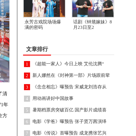
永芳古戏院场场爆
话剧《钟馗嫁妹》8
满的密码
月23日至2
文章排行
《超能一家人》今日上映 艾伦沈腾“
1
新人娜然在《封神第一部》片场跟前辈
2
《念念相忘》曝预告 宋威龙刘浩存从
3
了清
用动画讲好中国故事
4
1年
暑期档票房突破百亿 国产影片成绩喜
5
全方
电影《学爸》曝预告 张子贤万茜演绎
6
电影《传说》首曝预告 成龙携张艺兴
7