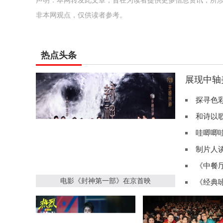
声明：本网转发此文章，旨在为读者提供更多信息资讯，所
非本网观点，仅供读者参考。
热点头条
展现中轴
探寻色
和诗以
哇唧唧
制片人
《中餐
电影《封神第一部》在京首映
《经典