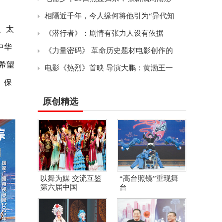
相隔近千年，今人缘何将他引为“异代知
、太
《潜行者》：剧情有张力人设有依据
中华
《力量密码》 革命历史题材电影创作的
希望
电影《热烈》首映 导演大鹏：黄渤王一
、保
原创精选
以舞为媒 交流互鉴
“高台照镜”重现舞
第六届中国
台