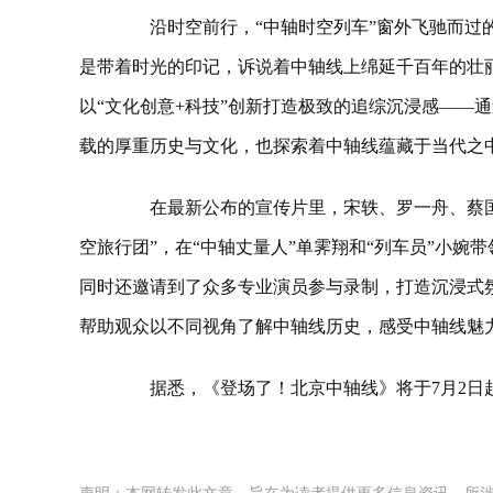
沿时空前行，“中轴时空列车”窗外飞驰而过的
是带着时光的印记，诉说着中轴线上绵延千百年的壮
以“文化创意+科技”创新打造极致的追综沉浸感——
载的厚重历史与文化，也探索着中轴线蕴藏于当代之
在最新公布的宣传片里，宋轶、罗一舟、蔡国
空旅行团”，在“中轴丈量人”单霁翔和“列车员”小婉
同时还邀请到了众多专业演员参与录制，打造沉浸式
帮助观众以不同视角了解中轴线历史，感受中轴线魅
据悉，《登场了！北京中轴线》将于7月2日起