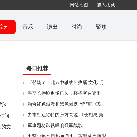
网站地图
加入收藏
综艺
音乐
演出
时尚
聚焦
每日推荐
《登场了！北京中轴线》热播 文化“月
暑期长播剧退场已久，接棒者在哪里
融合红色浪漫和黑色幽默 “怪”味《欢
霁翔
力求打造独特的东方意境 《长相思 第
时间
军事题材影视唱响强军战歌
刻的文
七斋少年29日热血归来，张新成周雨彤