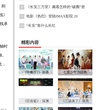
，则
《长安三万里》藏着怎样的“破圈”密
8
线》
电影《热烈》登陆IMAX影院 20
9
线承
“长安”靠什么长红
10
精彩内容
轴时
旅。
化，
《中餐厅7》首播
七斋少年29日热
《巨齿鲨2：深渊
《三孩来了》张亮