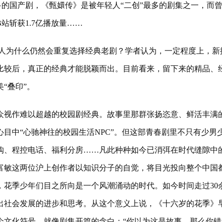
多的国产剧，《甄嬛传》是被年轻人“二创”最多的剧集之一，而
站斩获1.7亿播放量……
人为什么仍然会重复选择经典老剧？学者认为，一定程度上，新
比较后，真正的经典才能脱颖而出。目前看来，留下来的精品、
“叠印”。
众视作难以超越的校园剧经典。故事里那群张扬恣意、鲜活丰满
心目中“心驰神往的校园生活NPC”。但这部青春剧里不只有少男
购、程控电话、福利分房……凡此种种如今已消弭在时代缝隙中
富敏这两位沪上创作者以知识分子的自觉，将目光投向整个中国
，花季少年们目之所向是一个风潮涌动的时代。如今时间走过30
出社会发展的进步和思考。从这个意义上说，《十六岁的花季》
个文化符号，就像剧集开篇的念白：“你以为这是故事，那么你错