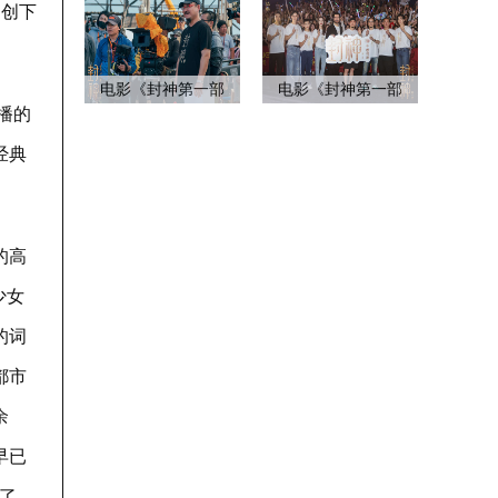
曾创下
电影《封神第一部
电影《封神第一部
播的
经典
的高
少女
的词
都市
余
早已
了。