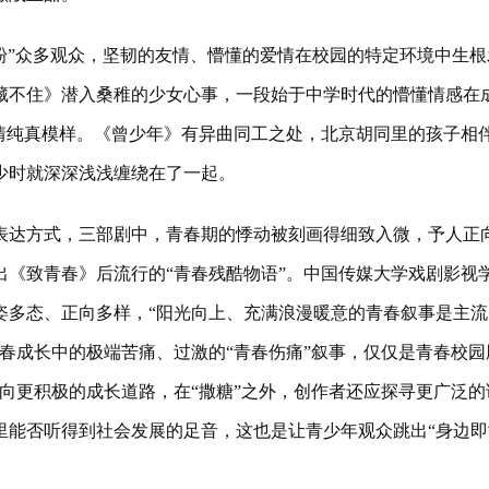
”众多观众，坚韧的友情、懵懂的爱情在校园的特定环境中生根
藏不住》潜入桑稚的少女心事，一段始于中学时代的懵懂情感在
情纯真模样。《曾少年》有异曲同工之处，北京胡同里的孩子相
少时就深深浅浅缠绕在了一起。
达方式，三部剧中，青春期的悸动被刻画得细致入微，予人正
《致青春》后流行的“青春残酷物语”。中国传媒大学戏剧影视
姿多态、正向多样，“阳光向上、充满浪漫暖意的青春叙事是主流
春成长中的极端苦痛、过激的“青春伤痛”叙事，仅仅是青春校园
向更积极的成长道路，在“撒糖”之外，创作者还应探寻更广泛的
里能否听得到社会发展的足音，这也是让青少年观众跳出“身边即