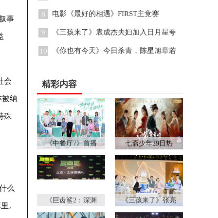
电影《最好的相遇》FIRST主竞赛
8
叙事
《三孩来了》袁成杰夫妇加入日月星夸
9
益
《你也有今天》今日杀青，陈星旭章若
10
社会
精彩内容
亦被纳
特殊
《中餐厅7》首播
七斋少年29日热
什么
《巨齿鲨2：深渊
《三孩来了》张亮
库里。