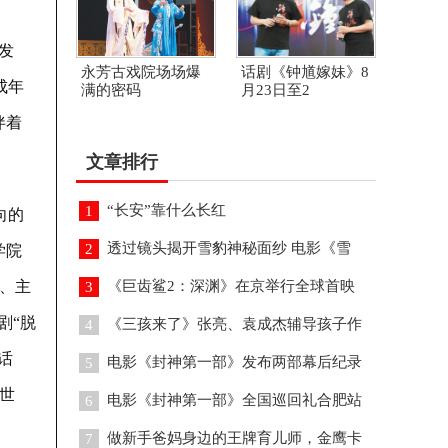
发
永芳古戏院场场爆
话剧《钟馗嫁妹》8
成年
满的密码
月23日至2
伴着
文章排行
“长安”靠什么长红
1
向的
透过镜头揭开雪豹神秘面纱 电影《雪
2
学院
、主
《巨齿鲨2：深渊》在京举行全球首映
3
剧“脱
《三孩来了》张亮、袁成杰辅导孩子作
4
话
电影《封神第一部》发布两部幕后纪录
5
世
电影《封神第一部》全国巡回礼合肥站
6
做新手爸妈身边的王牌育儿师，金鹰卡
7