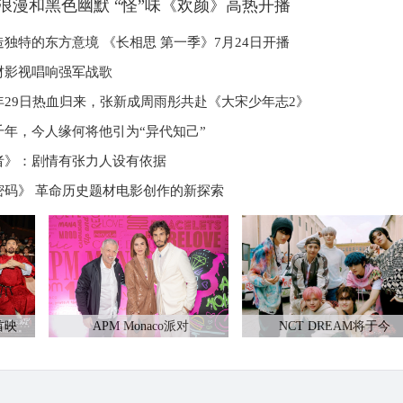
浪漫和黑色幽默 “怪”味《欢颜》高热开播
独特的东方意境 《长相思 第一季》7月24日开播
材影视唱响强军战歌
年29日热血归来，张新成周雨彤共赴《大宋少年志2》
千年，今人缘何将他引为“异代知己”
者》：剧情有张力人设有依据
密码》 革命历史题材电影创作的新探索
首映
APM Monaco派对
NCT DREAM将于今