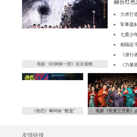
融合红色
力求打造
军事题
七斋少
相隔近
《潜行
电影《封神第一部》在京首映
《力量
《热烈》曝特辑 “酷盖”
电影《长安三万里》
友情链接