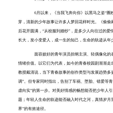
6月以来，《当我飞奔向你》以黑马之姿“圈粉
芽，清新的少年故事让许多人梦回花样时光。《偷偷
后花开圆满，“从校服到婚纱”，是多少人向往过的爱
长大，发小变爱人，成一生的知己，生命的轨迹从年
面容姣好的青年演员担纲主演、轻偶像化的表
情绪价值。以它们为代表，如今的青春校园剧渐渐走出
教授戴清说，当下青春故事的创作类型与发展趋势多
调”。但专家同时指出，告别了车祸、堕胎、错爱等青
虚向实”的第一步。对美好情感的畅想能否把少年人引
题；年轻人生命的轨迹能否融入时代之河，真情岁月
界”的有效途径。