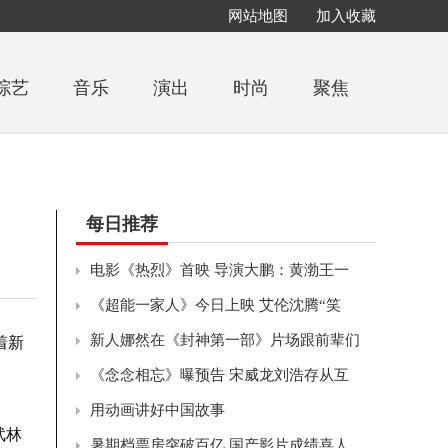
网站地图
加入收藏
综艺
音乐
演出
时尚
聚焦
每日推荐
电影《热烈》首映 导演大鹏：黄渤王一
《超能一家人》今日上映 艾伦沈腾“笑
新人娜然在《封神第一部》片场跟前辈们
着新
《念念相忘》曝预告 宋威龙刘浩存从互
用动画讲好中国故事
武林
暑期档票房突破百亿 国产影片成绩喜人