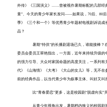
外传》《三国演义》……曾被视作暑期标配的几部经
童”、今天的青少年家长发问——如果说，70后、8
季》《三个和一个》等优秀青少年题材电视剧诉说成
品？
暑期“特供”的长播剧退场已久，谁能接棒？在
委员会委员王翠艳指出，一方面，近年来持续升级的中
的强力引导、大众对家国命题的高度关注，一系列有
代》《山海情》《大考》《大山的女儿》等，无不在
前的经典作品，以当代青少年为叙事主体、叫好又叫座
比“青春爱恋”更多，这是校园剧“脱虚向实”
从青少年视角出发，暑期档内狭义的校园剧