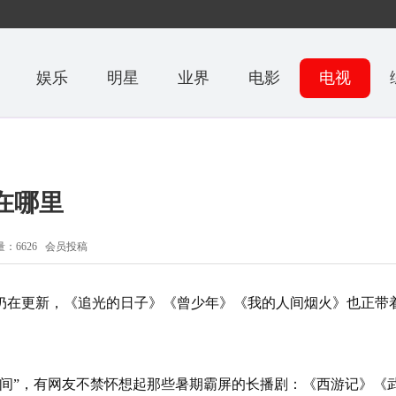
娱乐
明星
业界
电影
电视
在哪里
：6626 会员投稿
仍在更新，《追光的日子》《曾少年》《我的人间烟火》也正带
”，有网友不禁怀想起那些暑期霸屏的长播剧：《西游记》《