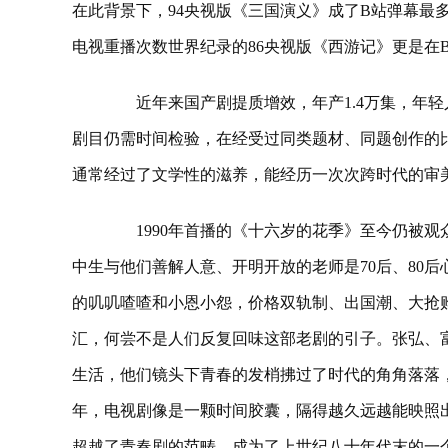
在此背景下，94央视版《三国演义》成了B站弹幕最
电视重播次数世界纪录的86央视版《西游记》更是在B
近年来国产剧提质增效，年产1.4万集，年轻
剧目仍需时间检验，在经受过同类题材、同题创作的
通常经过了文学性的滋养，能经历一次次跨时代的审美
1990年首播的《十六岁的花季》至今仍被观
中生与他们善解人意、开明开放的老师是70后、80后
的叽叽喳喳和小恩小怨，价格双轨制、出国潮、大抢
汇，何尝不是人们反复回味这部老剧的引子。张弘、
生活，他们镜头下青春的发梢拂过了时代的角角落落
年，电视剧像是一颗时间胶囊，隔得越久远越能映照
超越了青春剧的范畴，成为了上世纪八十年代末的一