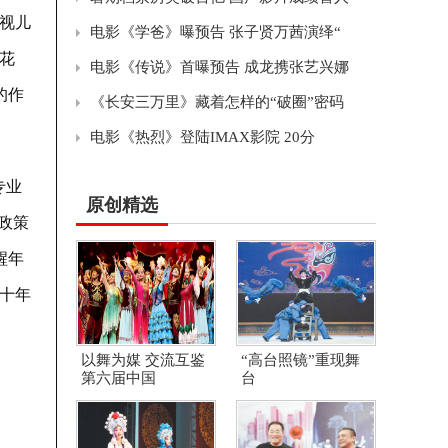
视儿
电影《学爸》曝预告 张子贤万茜演绎“
花
电影《传说》首曝预告 成龙携张艺兴娜
的作
《长安三万里》藏着怎样的“破圈”密码
电影《热烈》登陆IMAX影院 20分
专业
原创精选
政策
醒年
十年
以舞为媒 交流互鉴
“高台照镜”重现舞
第六届中国
台