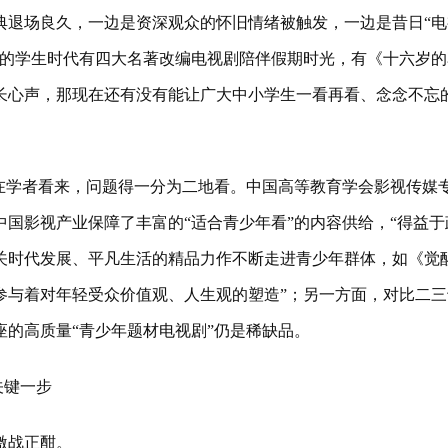
典退场良久，一边是资深观众的怀旧情绪被触发，一边是昔日“电
0后的学生时代有四大名著改编电视剧陪伴假期时光，有《十六岁的
长心声，那现在还有没有能让广大中小学生一看再看、念念不忘
学者看来，问题得一分为二地看。中国高等教育学会影视传媒
国影视产业保障了丰富的“适合青少年看”的内容供给，“得益于
关时代发展、平凡生活的精品力作不断走进青少年群体，如《觉
参与着对年轻受众价值观、人生观的塑造”；另一方面，对比二三
的高质量“青少年题材电视剧”仍是稀缺品。
关键一步
激战正酣。