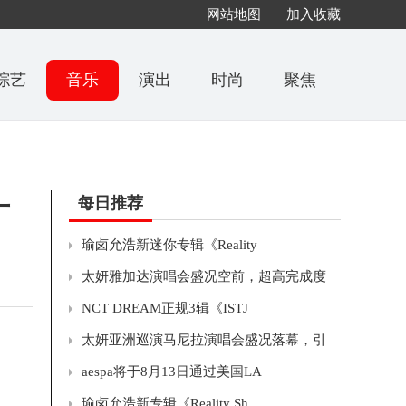
网站地图
加入收藏
综艺
音乐
演出
时尚
聚焦
十
每日推荐
瑜卤允浩新迷你专辑《Reality
太妍雅加达演唱会盛况空前，超高完成度
NCT DREAM正规3辑《ISTJ
太妍亚洲巡演马尼拉演唱会盛况落幕，引
aespa将于8月13日通过美国LA
瑜卤允浩新专辑《Reality Sh