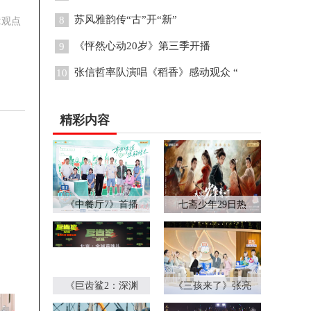
苏风雅韵传“古”开“新”
8
章观点
《怦然心动20岁》第三季开播
9
张信哲率队演唱《稻香》感动观众 “
10
精彩内容
《中餐厅7》首播
七斋少年29日热
《巨齿鲨2：深渊
《三孩来了》张亮