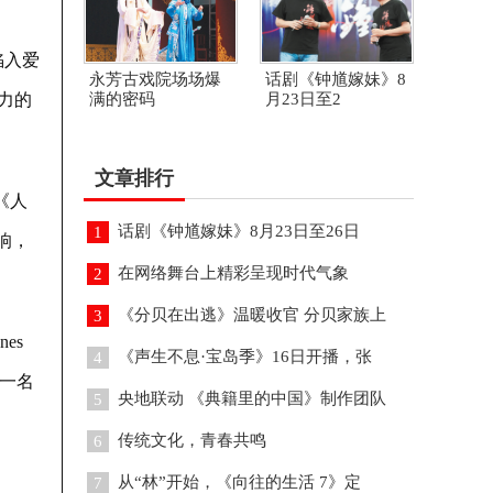
陷入爱
永芳古戏院场场爆
话剧《钟馗嫁妹》8
活力的
满的密码
月23日至2
文章排行
S《人
话剧《钟馗嫁妹》8月23日至26日
1
响，
在网络舞台上精彩呈现时代气象
2
《分贝在出逃》温暖收官 分贝家族上
3
es
《声生不息·宝岛季》16日开播，张
4
第一名
央地联动 《典籍里的中国》制作团队
5
传统文化，青春共鸣
6
从“林”开始，《向往的生活 7》定
7