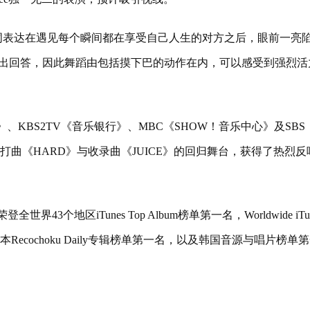
歌词表达在遇见每个瞬间都在享受自己人生的对方之后，眼前一亮
”，希望对方做出回答，因此舞蹈由包括摸下巴的动作在内，可以感受到强烈
down》、KBS2TV《音乐银行》、MBC《SHOW！音乐中心》及SB
曲《HARD》与收录曲《JUICE》的回归舞台，获得了热烈反
界43个地区iTunes Top Album榜单第一名，Worldwide iTun
cochoku Daily专辑榜单第一名，以及韩国音源与唱片榜单