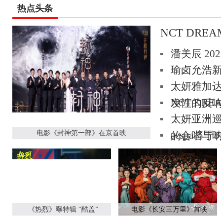
热点头条
NCT DR
潘美辰 2
瑜卤允浩新迷
太妍雅加
NCT DR
发性的反
太妍亚洲
电影《封神第一部》在京首映
aespa将
的合唱与
《热烈》曝特辑 “酷盖”
电影《长安三万里》首映