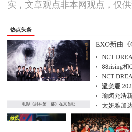
实，文章观点非本网观点，仅供
热点头条
EXO新曲《
NCT DR
88rising
NCT D
潘美辰 2
证了耀
瑜卤允浩新迷
电影《封神第一部》在京首映
太妍雅加
发性的反