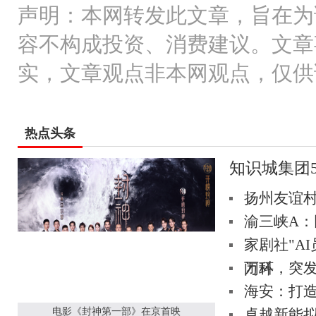
声明：本网转发此文章，旨在为
容不构成投资、消费建议。文章
实，文章观点非本网观点，仅供
热点头条
知识城集团5
扬州友谊村
渝三峡A
家剧社"A
万科，突
闭环
海安：打造
电影《封神第一部》在京首映
卓越新能拟